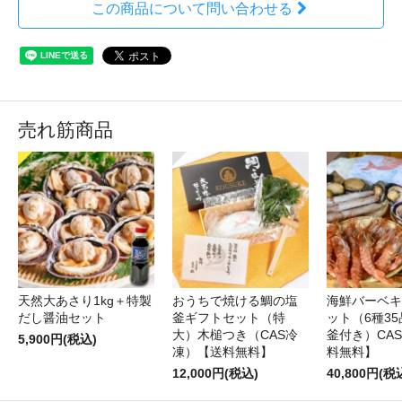
この商品について問い合わせる
売れ筋商品
天然大あさり1kg＋特製
おうちで焼ける鯛の塩
海鮮バーベキ
だし醤油セット
釜ギフトセット（特
ット（6種3
大）木槌つき（CAS冷
釜付き）CA
5,900円(税込)
凍）【送料無料】
料無料】
12,000円(税込)
40,800円(税