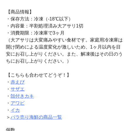
【商品情報】
・保存方法：冷凍（-18℃以下）
・内容量：半割処理済み大アサリ1切
・消費期限：冷凍庫で3ヶ月
（大アサリは大変痛みやすい食材です。家庭用冷凍庫は
開け閉めによる温度変化が激しいため、1ヶ月以内を目
安にお召し上がりください。また、解凍後はその日のう
ちにお召し上がりください。）
【こちらも合わせてどうぞ！】
・
赤えび
・
サザエ
・
殻付きカキ
・
アワビ
・
イカ
＞
バラ売り海鮮の商品一覧
個数