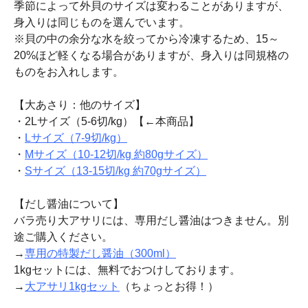
季節によって外貝のサイズは変わることがありますが、
身入りは同じものを選んでいます。
※貝の中の余分な水を絞ってから冷凍するため、15～
20%ほど軽くなる場合がありますが、身入りは同規格の
ものをお入れします。
【大あさり：他のサイズ】
・2Lサイズ（5-6切/kg）【←本商品】
・
Lサイズ（7-9切/kg）
・
Mサイズ（10-12切/kg 約80gサイズ）
・
Sサイズ（13-15切/kg 約70gサイズ）
【だし醤油について】
バラ売り大アサリには、専用だし醤油はつきません。別
途ご購入ください。
→
専用の特製だし醤油（300ml）
1kgセットには、無料でおつけしております。
→
大アサリ1kgセット
（ちょっとお得！）