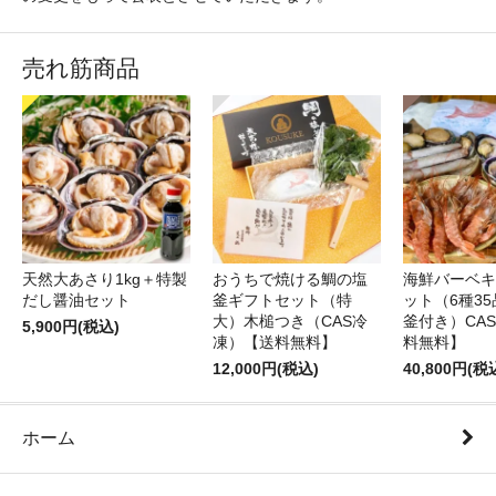
売れ筋商品
天然大あさり1kg＋特製
おうちで焼ける鯛の塩
海鮮バーベキ
だし醤油セット
釜ギフトセット（特
ット（6種3
大）木槌つき（CAS冷
釜付き）CA
5,900円(税込)
凍）【送料無料】
料無料】
12,000円(税込)
40,800円(税
ホーム