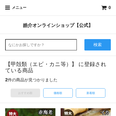
0
メニュー
皓介オンラインショップ【公式】
検索
【甲殻類（エビ・カニ等）】 に登録され
ている商品
2
件の商品が見つかりました
おすすめ順
価格順
新着順