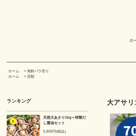
ホ
ホーム
>
海鮮バラ売り
ホーム
>
貝類
ランキング
大アサリ1
天然大あさり1kg＋特製だ
1
し醤油セット
5,900円(税込)