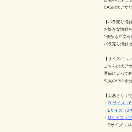
CASの大アサ
【バラ売り海
お好きな海鮮
1個から注文
バラ売り海鮮は
【サイズにつ
こちらの大アサ
季節によって
※貝の中の余分
【大あさり：
・
2Lサイズ（6
・
Lサイズ（8切
・
Mサイズ（12
・Sサイズ（14