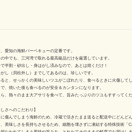
は、愛知の海鮮バーベキューの定番です。
リの中でも、三河湾で取れる最高級品だけを厳選しています。
手で半割・砂出し・身はがし済みなので、あとは焼くだけ！
はがし（貝柱外し）までしてあるのは、珍しいです。
いると、せっかくの美味しいツユがこぼれたり、食べるときに火傷して
とで、焼いた後も食べるのが安全＆カンタンになります。
たら、熱々のまま大アサリを食べて、旨みたっぷりのツユもすすってく
味しさへのこだわり】
ぐに傷んでしまう海鮮のため、冷蔵で活きたまま送ると配送中にどんど
は、美味しさを長持ちさせるため、細胞を壊さずに凍結する特殊技術「C
は損なわれてしまう風味や旨みを、とれたてそのままの鮮度でお届けし