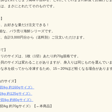
リは、まさにとれたてそのものです。
鮮】
を、お好きな量だけ注文できる！
可能な、バラ売り海鮮シリーズです。
、合計3,000円分から（送料別）ご注文いただけます。
いて】
リのサイズは、1枚（1切）あたり約70g規格です。
外貝のサイズは変わることがありますが、身入りは同じものを選んでい
な水を絞ってから冷凍するため、15～20%ほど軽くなる場合がありま
他のサイズ】
切/kg 約160gサイズ）
/kg 約125gサイズ）
切/kg 約80gサイズ）
切/kg 約70gサイズ）【←本商品】