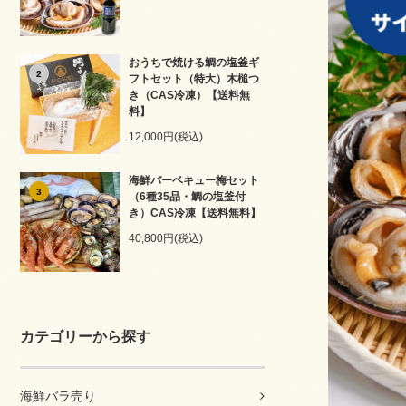
おうちで焼ける鯛の塩釜ギ
2
フトセット（特大）木槌つ
き（CAS冷凍）【送料無
料】
12,000円(税込)
海鮮バーベキュー梅セット
3
（6種35品・鯛の塩釜付
き）CAS冷凍【送料無料】
40,800円(税込)
カテゴリーから探す
海鮮バラ売り