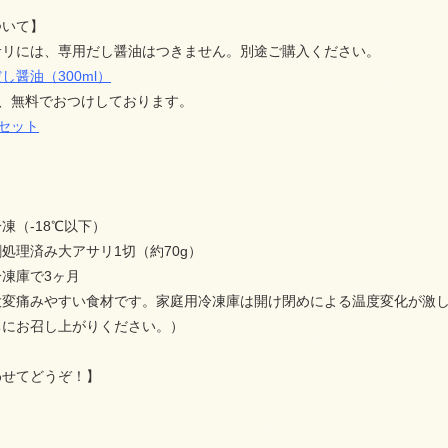
ついて】
サリには、専用だし醤油はつきません。別途ご購入ください。
し醤油（300ml）
は、無料でおつけしております。
gセット
凍（-18℃以下）
処理済み大アサリ1切（約70g）
凍庫で3ヶ月
大変痛みやすい食材です。家庭用冷凍庫は開け閉めによる温度変化が激し
ちにお召し上がりください。）
わせてどうぞ！】