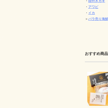
・
殻付きカキ
・
アワビ
・
イカ
＞
バラ売り海
おすすめ商品