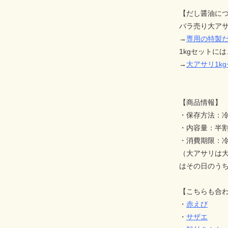
【だし醤油に
バラ売り大ア
→
専用の特製だ
1kgセットに
→
大アサリ1k
【商品情報】
・保存方法：冷
・内容量：半割
・消費期限：冷
（大アサリは
はその日のう
【こちらも合
・
赤えび
・
サザエ