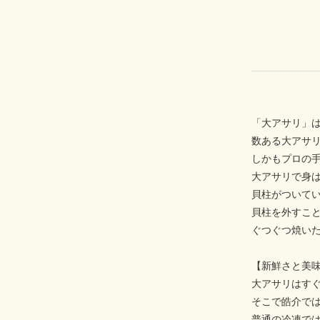
「大アサリ」
数ある大アサ
しかもプロの
大アサリで身
貝柱がついて
貝柱を外すこ
ぐつぐつ焼い
【新鮮さと美
大アサリはす
そこで皓介で
普通の冷凍で